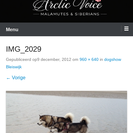
Menu
IMG_2029
Gepubliceerd op
9 december, 2012
om
960 × 640
in
dogshow
Bleiswijk
← Vorige