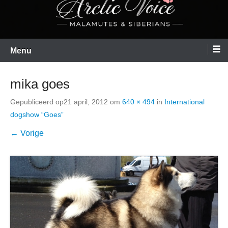
Menu
mika goes
Gepubliceerd op
21 april, 2012
om
640 × 494
in
International
dogshow “Goes”
← Vorige