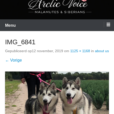
Menu
IMG_6841
Gepubliceerd op
12 november, 2019
om
1125 × 1168
in
about us
← Vorige