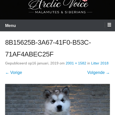
Menu
8B15625B-3A67-41F0-B53C-
71AF4ABEC25F
Gepubliceerd op
16 januari, 2019
om
2001 × 1582
in
Litter 2018
← Vorige
Volgende →