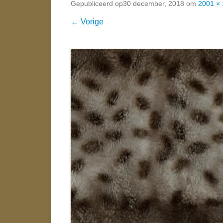
Gepubliceerd op
30 december, 2018
om
2001 ×
← Vorige