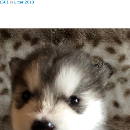
 1501
in
Litter 2018