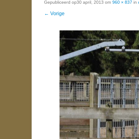
Gepubliceerd op
30 april, 2013
om
960 × 837
in
← Vorige