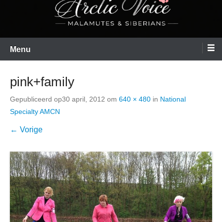
Menu
pink+family
Gepubliceerd op
30 april, 2012
om
640 × 480
in
National
Specialty AMCN
← Vorige