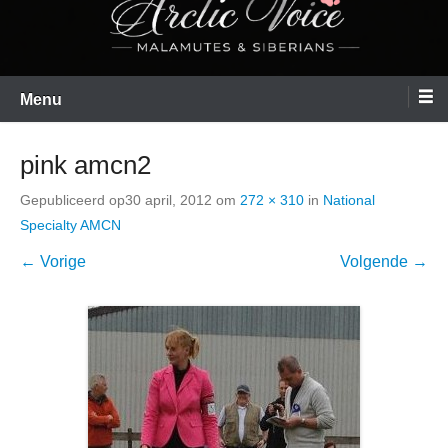
Menu
pink amcn2
Gepubliceerd op
30 april, 2012
om
272 × 310
in
National
Specialty AMCN
← Vorige
Volgende →