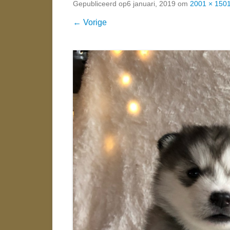
Gepubliceerd op
6 januari, 2019
om
2001 × 150
← Vorige