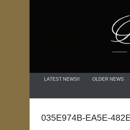
LATEST NEWS!!
OLDER NEWS
035E974B-EA5E-482