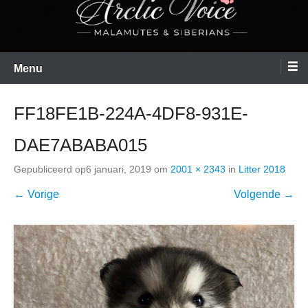
Menu
FF18FE1B-224A-4DF8-931E-
DAE7ABABA015
Gepubliceerd op
6 januari, 2019
om
2001 × 2343
in
Litter 2018
← Vorige
Volgende →