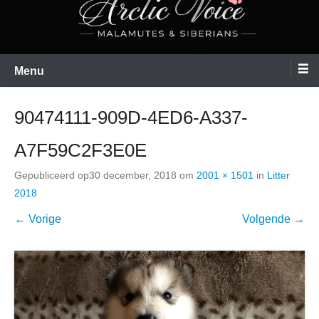
Menu
90474111-909D-4ED6-A337-
A7F59C2F3E0E
Gepubliceerd op
30 december, 2018
om
2001 × 1501
in
Litter
2018
← Vorige
Volgende →