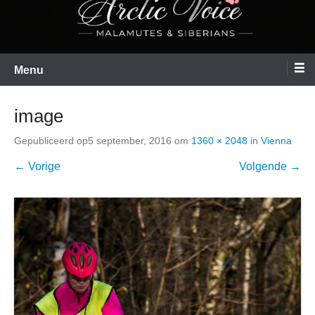
Menu
image
Gepubliceerd op
5 september, 2016
om
1360 × 2048
in
Vienna
← Vorige
Volgende →