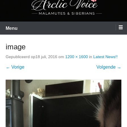
Menu
image
Gepubliceerd op
18 juli, 2016
om
1200 × 1600
in
Latest News!!
← Vorige
Volgende →